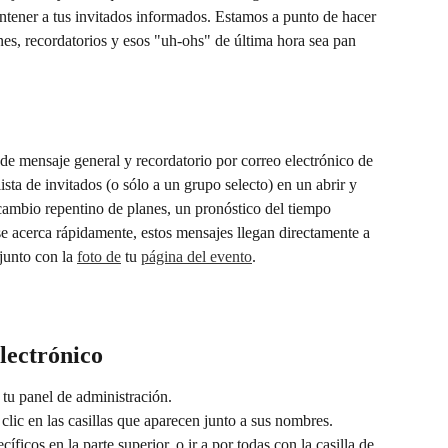
ener a tus invitados informados. Estamos a punto de hacer 
nes, recordatorios y esos "uh-ohs" de última hora sea pan 
e mensaje general y recordatorio por correo electrónico de 
ista de invitados (o sólo a un grupo selecto) en un abrir y 
 cambio repentino de planes, un pronóstico del tiempo 
se acerca rápidamente, estos mensajes llegan directamente a 
junto con la 
foto de
 tu 
página del evento
.
lectrónico
 tu panel de administración.
clic en las casillas que aparecen junto a sus nombres. 
ficos en la parte superior, o ir a por todas con la casilla de 