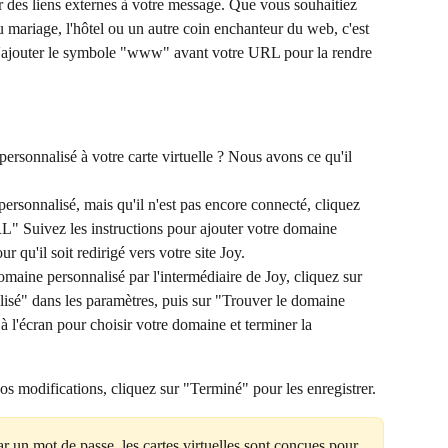
des liens externes à votre message. Que vous souhaitiez 
du mariage, l'hôtel ou un autre coin enchanteur du web, c'est 
t d'ajouter le symbole "www" avant votre URL pour la rendre 
rsonnalisé à votre carte virtuelle ? Nous avons ce qu'il 
ersonnalisé, mais qu'il n'est pas encore connecté, cliquez 
" Suivez les instructions pour ajouter votre domaine 
r qu'il soit redirigé vers votre site Joy.
maine personnalisé par l'intermédiaire de Joy, cliquez sur 
sé" dans les paramètres, puis sur "Trouver le domaine 
 à l'écran pour choisir votre domaine et terminer la 
vos modifications, cliquez sur "Terminé" pour les enregistrer.
ar un mot de passe, les cartes virtuelles sont conçues pour 