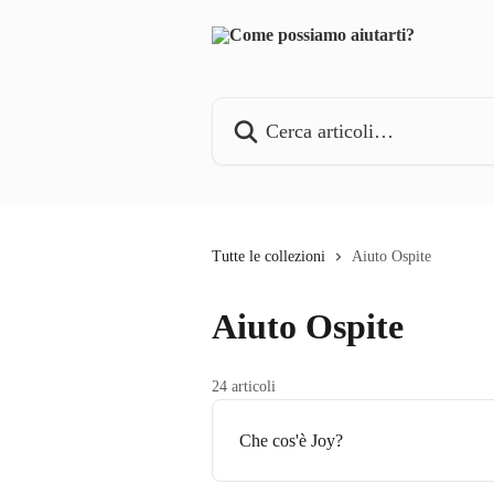
Vai al contenuto principale
Cerca articoli…
Tutte le collezioni
Aiuto Ospite
Aiuto Ospite
24 articoli
Che cos'è Joy?