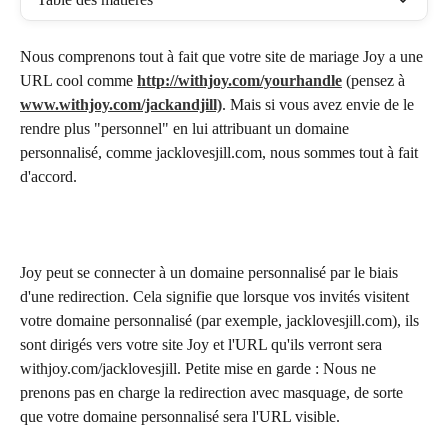
Nous comprenons tout à fait que votre site de mariage Joy a une 
URL cool comme 
http://withjoy.com/yourhandle
 (pensez à 
www.withjoy.com/jackandjill)
. Mais si vous avez envie de le 
rendre plus "personnel" en lui attribuant un domaine 
personnalisé, comme jacklovesjill.com, nous sommes tout à fait 
d'accord.
Joy peut se connecter à un domaine personnalisé par le biais 
d'une redirection. Cela signifie que lorsque vos invités visitent 
votre domaine personnalisé (par exemple, jacklovesjill.com), ils 
sont dirigés vers votre site Joy et l'URL qu'ils verront sera 
withjoy.com/jacklovesjill. Petite mise en garde : Nous ne 
prenons pas en charge la redirection avec masquage, de sorte 
que votre domaine personnalisé sera l'URL visible.