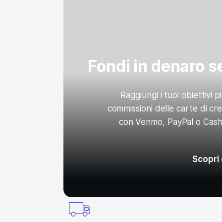
Fondi in denaro 
Raggiungi i tuoi obiettivi 
commissioni delle carte di cr
con Venmo, PayPal o Cash
Scopri 