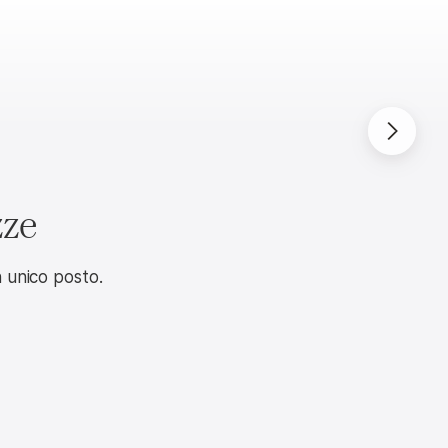
Casa
Viaggi & Tempo libero
Fondi in cont
zze
un unico posto.