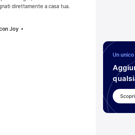
gnati direttamente a casa tua.
con Joy
Un unico 
Aggiun
qualsi
Scopri