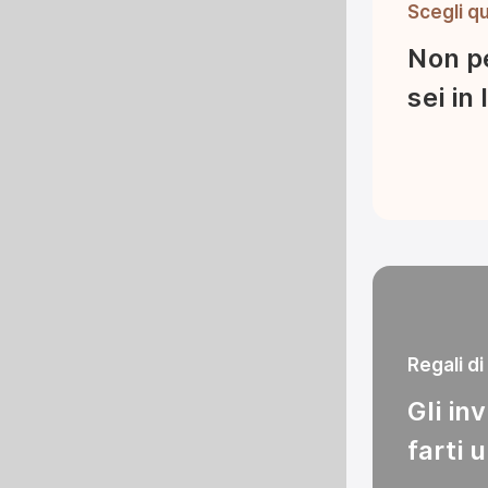
Scegli q
Non pe
sei in
Regali d
Gli in
farti 