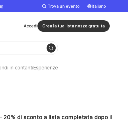
gn
Trova un evento
Italiano
English
English (
Accedi
Crea la tua lista nozze gratuita
ondi in contanti
Esperienze
— 20% di sconto a lista completata dopo il