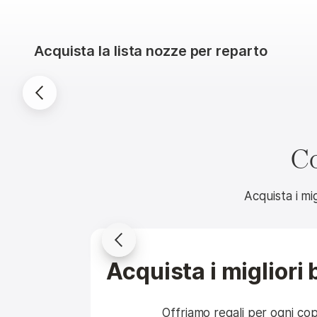
Acquista la lista nozze per reparto
Collezioni
Cucina
Co
Acquista i mig
Acquista i migliori 
KitchenAid
Casafina
Towle
Living
Artisan
Pacifica
Wave
Series 5
16-Piece
Offriamo regali per ogni co