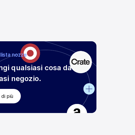
lista nozze
gi qualsiasi cosa da 
asi negozio.
 di più