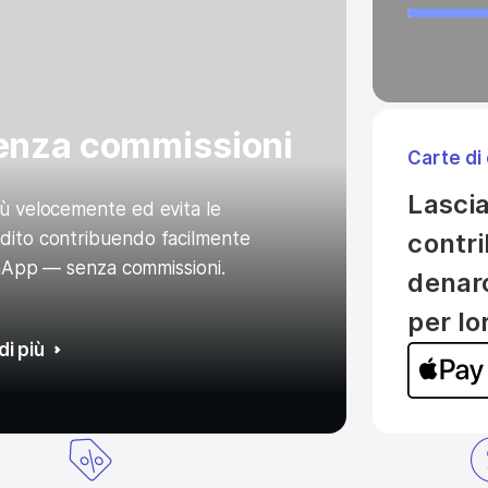
senza commissioni
Carte di 
Lascia 
più velocemente ed evita le
edito contribuendo facilmente
contri
App — senza commissioni.
denar
per lo
di più