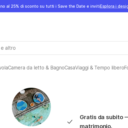
ino al 25% di sconto su tutti i Save the Date e inviti
Esplora i desi
vola
Camera da letto & Bagno
Casa
Viaggi & Tempo libero
F
Gratis da subito 
matrimonio.