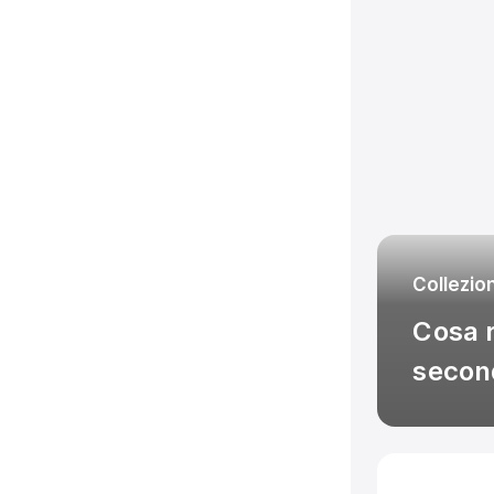
Collezio
Cosa r
second