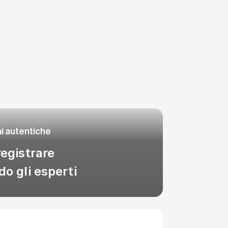
ni autentiche
egistrare

o gli esperti